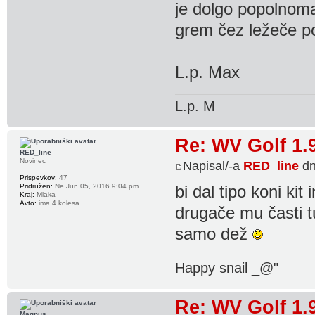
je dolgo popolnoma 
grem čez ležeče po
L.p. Max
L.p. M
Re: WV Golf 1.
RED_line
Novinec
Napisal/-a
RED_line
dn
Prispevkov:
47
Pridružen:
Ne Jun 05, 2016 9:04 pm
bi dal tipo koni kit 
Kraj:
Mlaka
Avto:
ima 4 kolesa
drugače mu časti t
samo dež
Happy snail _@"
Re: WV Golf 1.
Magnus