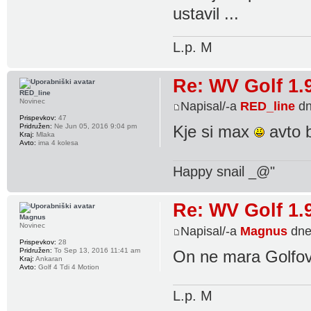
ustavil ...
L.p. M
Re: WV Golf 1.
RED_line
Novinec
Napisal/-a
RED_line
dn
Prispevkov:
47
Pridružen:
Ne Jun 05, 2016 9:04 pm
Kje si max
avto b
Kraj:
Mlaka
Avto:
ima 4 kolesa
Happy snail _@"
Re: WV Golf 1.
Magnus
Novinec
Napisal/-a
Magnus
dne
Prispevkov:
28
Pridružen:
To Sep 13, 2016 11:41 am
On ne mara Golfov .
Kraj:
Ankaran
Avto:
Golf 4 Tdi 4 Motion
L.p. M