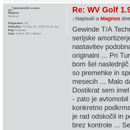
Re: WV Golf 1.
Magnus
Novinec
Napisal/-a
Magnus
dne
Prispevkov:
28
Pridružen:
To Sep 13, 2016 11:41 am
Gewinde T/A Techni
Kraj:
Ankaran
Avto:
Golf 4 Tdi 4 Motion
serijske amortizerje
nastavitev podobna
originalni ... Pri 
bom šel naslednjič
so premehke in spr
mesecih ... Malo da
Dostikrat sem imel 
- zato je avtomobil 
konkretno podkrmar
je rad odskočil in 
brez kontrole ... S