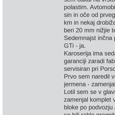
polastim. Avtomobi
sin in oče od prve
km in nekaj drobiž
beri 20 mm nižjie t
Sedemnajst inčna p
GTi - ja.
Karoserija ima sed
garanciji zaradi fa
servisiran pri Por
Prvo sem naredil ve
jermena - zamenjal
Lotil sem se v gla
zamenjal komplet vs
bloke po podvozju /