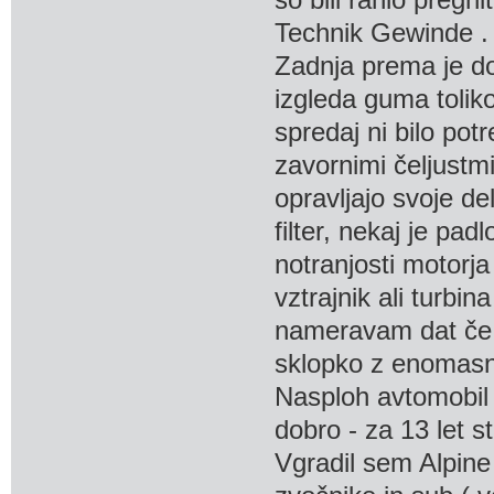
so bili rahlo pregn
Technik Gewinde .
Zadnja prema je do
izgleda guma toliko
spredaj ni bilo po
zavornimi čeljustmi
opravljajo svoje d
filter, nekaj je pa
notranjosti motorj
vztrajnik ali turbi
nameravam dat če b
sklopko z enomasni
Nasploh avtomobil j
dobro - za 13 let st
Vgradil sem Alpine