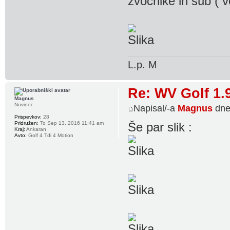
zvočnike in sub ( v
L.p. M
Re: WV Golf 1.
Magnus
Novinec
Napisal/-a
Magnus
dne
Prispevkov:
28
Pridružen:
To Sep 13, 2016 11:41 am
Še par slik :
Kraj:
Ankaran
Avto:
Golf 4 Tdi 4 Motion