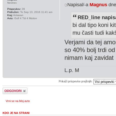
Novinec
Napisal/-a
Magnus
dne
Prispevkov:
28
Pridružen:
To Sep 13, 2016 11:41 am
Kraj:
Ankaran
RED_line napisa
Avto:
Golf 4 Tdi 4 Motion
bi dal tipo koni ki
mu časti tudi ka
Verjami da tej amort
so 40% bolj trdi od
nimam kaj zavidat .
L.p. M
Prikaži prispevke prejšnjih:
Napiši odgovor
Vrni se na Moj avto
KDO JE NA STRANI