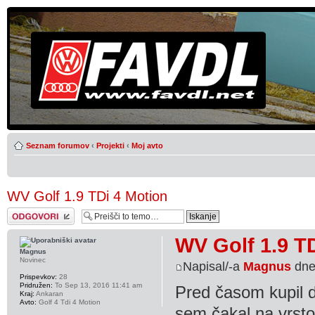
Seznam forumov
‹
Projekti
‹
Moj avto
WV Golf 1.9 TDi 4 Motion
Napiši odgovor
WV Golf 1.9 T
Magnus
Novinec
Napisal/-a
Magnus
dne
Prispevkov:
28
Pridružen:
To Sep 13, 2016 11:41 am
Pred časom kupil d
Kraj:
Ankaran
Avto:
Golf 4 Tdi 4 Motion
sem čakal na vrsto