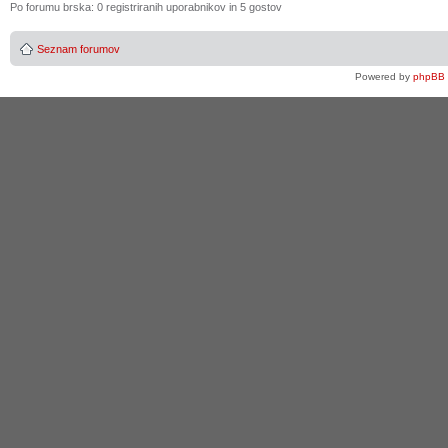
Po forumu brska: 0 registriranih uporabnikov in 5 gostov
Seznam forumov
Powered by
phpBB