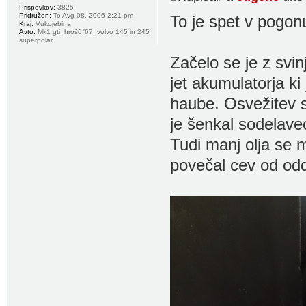
Prispevkov:
3825
Pridružen:
To Avg 08, 2006 2:21 pm
To je spet v pogonu
Kraj:
Vukojebina
Avto:
Mk1 gti, hrošč '67, volvo 145 in 245
superpolar
Začelo se je z svin
jet akumulatorja ki
haube. Osvežitev 
je šenkal sodelavec
Tudi manj olja se 
povečal cev od od