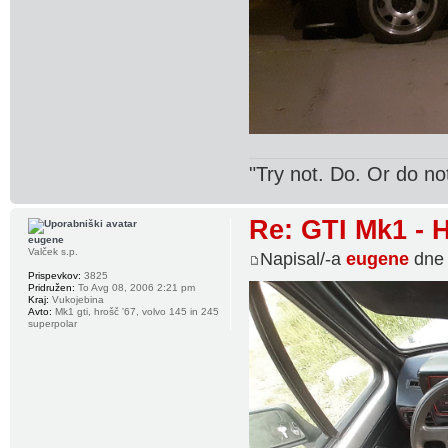
"Try not. Do. Or do no
Re: GTI Mk1 -
eugene
Valček s.p.
Napisal/-a
eugene
dne 
Prispevkov:
3825
Pridružen:
To Avg 08, 2006 2:21 pm
Kraj:
Vukojebina
Avto:
Mk1 gti, hrošč '67, volvo 145 in 245
superpolar