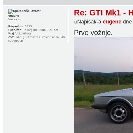
Re: GTI Mk1 -
eugene
Valček s.p.
Napisal/-a
eugene
dne 
Prispevkov:
3825
Pridružen:
To Avg 08, 2006 2:21 pm
Prve vožnje.
Kraj:
Vukojebina
Avto:
Mk1 gti, hrošč '67, volvo 145 in 245
superpolar