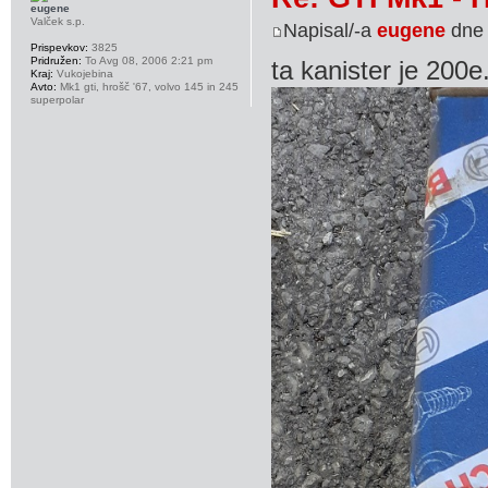
eugene
Valček s.p.
Napisal/-a
eugene
dne 
Prispevkov:
3825
Pridružen:
To Avg 08, 2006 2:21 pm
ta kanister je 200e
Kraj:
Vukojebina
Avto:
Mk1 gti, hrošč '67, volvo 145 in 245
superpolar