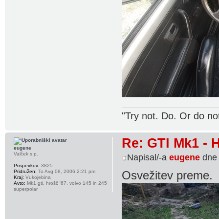
"Try not. Do. Or do no
Re: GTI Mk1 -
eugene
Valček s.p.
Napisal/-a
eugene
dne 
Prispevkov:
3825
Pridružen:
To Avg 08, 2006 2:21 pm
Osvežitev preme.
Kraj:
Vukojebina
Avto:
Mk1 gti, hrošč '67, volvo 145 in 245
superpolar