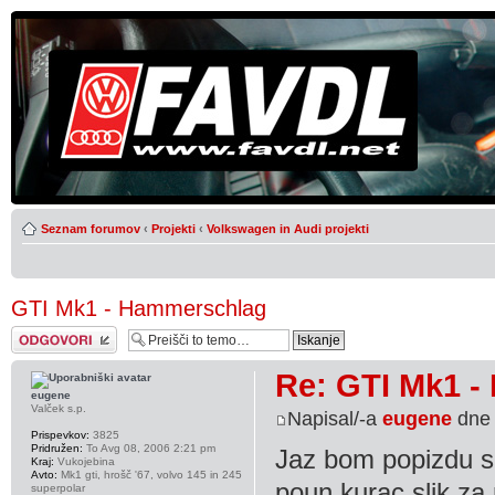
Seznam forumov
‹
Projekti
‹
Volkswagen in Audi projekti
GTI Mk1 - Hammerschlag
Napiši odgovor
Re: GTI Mk1 
eugene
Valček s.p.
Napisal/-a
eugene
dne 
Prispevkov:
3825
Pridružen:
To Avg 08, 2006 2:21 pm
Jaz bom popizdu s t
Kraj:
Vukojebina
Avto:
Mk1 gti, hrošč '67, volvo 145 in 245
poun kurac slik za 
superpolar