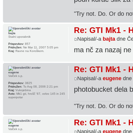
"Try not. Do. Or do no
Re: GTI Mk1 -
bajta
Stalni uporabnik
Napisal/-a
bajta
dne Če
Prispevkov:
857
Pridružen:
Ne Mar 11, 2007 5:05 pm
ma nč za nazaj ne d
Kraj:
Ravne na Koroškem.
Re: GTI Mk1 -
eugene
Valček s.p.
Napisal/-a
eugene
dne 
Prispevkov:
3825
Pridružen:
To Avg 08, 2006 2:21 pm
photobucket dela 
Kraj:
Vukojebina
Avto:
Mk1 gti, hrošč '67, volvo 145 in 245
superpolar
"Try not. Do. Or do no
Re: GTI Mk1 -
eugene
Valček s.p.
Napisal/-a
eugene
dne 