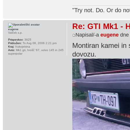
"Try not. Do. Or do no
Re: GTI Mk1 -
eugene
Valček s.p.
Napisal/-a
eugene
dne 
Prispevkov:
3825
Pridružen:
To Avg 08, 2006 2:21 pm
Montiran kamei in 
Kraj:
Vukojebina
Avto:
Mk1 gti, hrošč '67, volvo 145 in 245
dovozu.
superpolar