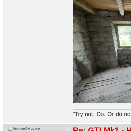
"Try not. Do. Or do no
Re: GTI Mk1 -