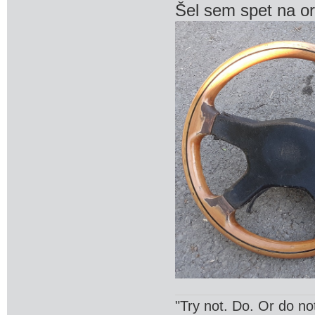
Šel sem spet na ori
"Try not. Do. Or do no