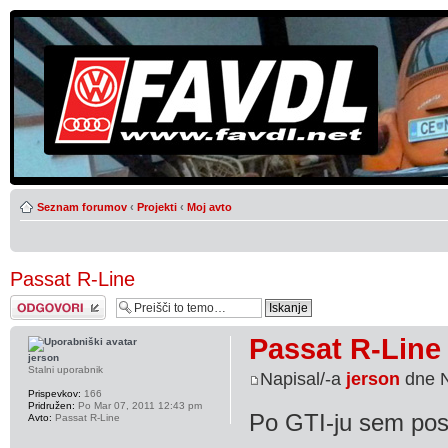
Seznam forumov
‹
Projekti
‹
Moj avto
Passat R-Line
Napiši odgovor
Passat R-Line
jerson
Stalni uporabnik
Napisal/-a
jerson
dne N
Prispevkov:
166
Pridružen:
Po Mar 07, 2011 12:43 pm
Po GTI-ju sem post
Avto:
Passat R-Line