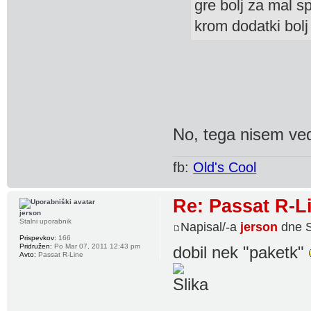
gre bolj za mal s
krom dodatki bolj
No, tega nisem ve
fb:
Old's Cool
Re: Passat R-L
jerson
Stalni uporabnik
Napisal/-a
jerson
dne S
Prispevkov:
166
Pridružen:
Po Mar 07, 2011 12:43 pm
dobil nek "paketk"
Avto:
Passat R-Line