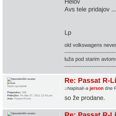
Helov
Avs tele pridajov .
Lp
old volkswagens never 
----------------------------
luža pod starim avtom
----------------------------
Re: Passat R-L
jerson
Stalni uporabnik
Napisal/-a
jerson
dne P
Prispevkov:
166
Pridružen:
Po Mar 07, 2011 12:43 pm
so že prodane.
Avto:
Passat R-Line
Re: Passat R-L