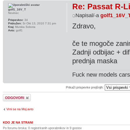
Re: Passat R-L
golf1_16V_T
Novinec
Napisal/-a
golf1_16V_
Prispevkov:
34
Pridružen:
Sr Okt 13, 2010 7:31 pm
Zdravo,
Kraj:
Murska Sobota
Avto:
golf1
če te mogoče zani
Zadnji odbijac + di
prednja maska
Fuck new models cars i
Prikaži prispevke prejšnjih:
Napiši odgovor
Vrni se na Moj avto
KDO JE NA STRANI
Po forumu brska: 0 registriranih uporabnikov in 9 gostov