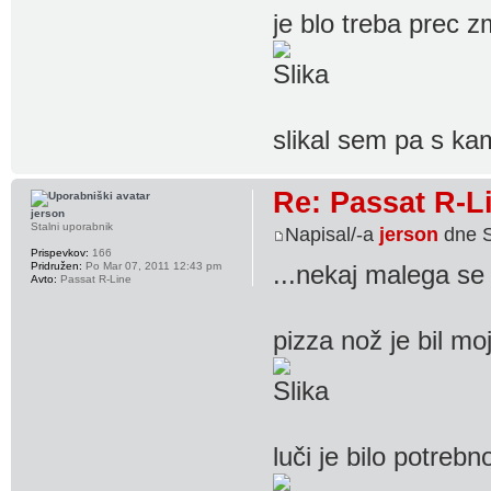
je blo treba prec z
slikal sem pa s 
Re: Passat R-L
jerson
Stalni uporabnik
Napisal/-a
jerson
dne S
Prispevkov:
166
Pridružen:
Po Mar 07, 2011 12:43 pm
...nekaj malega se 
Avto:
Passat R-Line
pizza nož je bil moj
luči je bilo potrebn