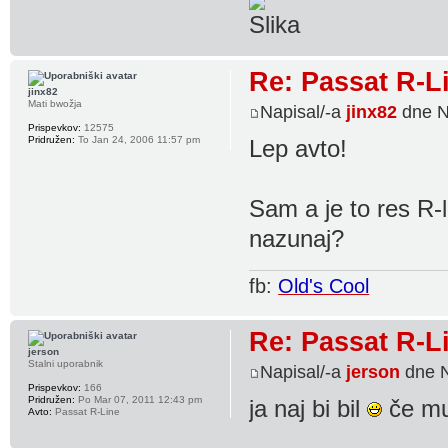
Re: Passat R-L
jinx82
Mati bwožja
Napisal/-a
jinx82
dne N
Prispevkov:
12575
Pridružen:
To Jan 24, 2006 11:57 pm
Lep avto!
Sam a je to res R-
nazunaj?
fb:
Old's Cool
Re: Passat R-L
jerson
Stalni uporabnik
Napisal/-a
jerson
dne N
Prispevkov:
166
Pridružen:
Po Mar 07, 2011 12:43 pm
ja naj bi bil
če mu
Avto:
Passat R-Line