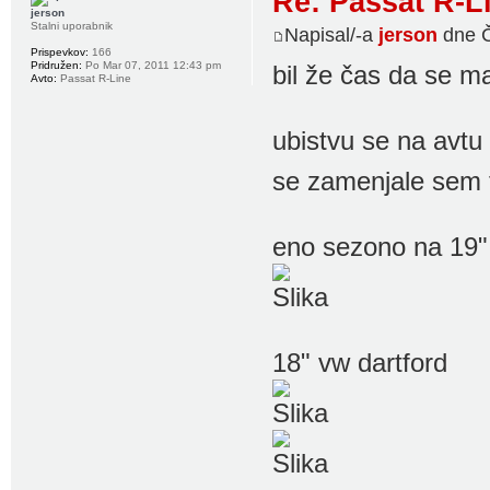
Re: Passat R-L
jerson
Stalni uporabnik
Napisal/-a
jerson
dne Č
Prispevkov:
166
Pridružen:
Po Mar 07, 2011 12:43 pm
bil že čas da se m
Avto:
Passat R-Line
ubistvu se na avtu
se zamenjale sem t
eno sezono na 19
18" vw dartford