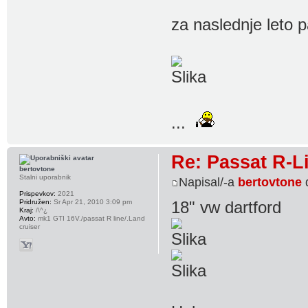
za naslednje leto 
...
Re: Passat R-L
bertovtone
Stalni uporabnik
Napisal/-a
bertovtone
Prispevkov:
2021
Pridružen:
Sr Apr 21, 2010 3:09 pm
18" vw dartford
Kraj:
/\^¿
Avto:
mk1 GTI 16V./passat R line/.Land
cruiser