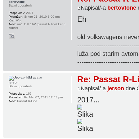
bertovtone
Stalni uporabnik
Napisal/-a
bertovtone
Prispevkov:
2021
Pridružen:
Sr Apr 21, 2010 3:09 pm
Eh
Kraj:
/\^¿
Avto:
mk1 GTI 16V./passat R line/.Land
cruiser
old volkswagens never 
----------------------------
luža pod starim avtom
----------------------------
Re: Passat R-L
jerson
Stalni uporabnik
Napisal/-a
jerson
dne Č
Prispevkov:
166
Pridružen:
Po Mar 07, 2011 12:43 pm
2017...
Avto:
Passat R-Line