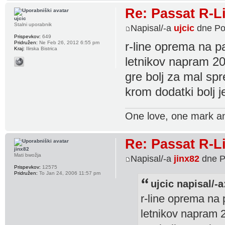
Re: Passat R-L
ujcic
Stalni uporabnik
Napisal/-a
ujcic
dne Po
Prispevkov:
649
Pridružen:
Ne Feb 26, 2012 6:55 pm
r-line oprema na pa
Kraj:
Ilirska Bistrica
letnikov napram 201
gre bolj za mal spr
krom dodatki bolj 
One love, one mark a
Re: Passat R-L
jinx82
Mati bwožja
Napisal/-a
jinx82
dne P
Prispevkov:
12575
Pridružen:
To Jan 24, 2006 11:57 pm
ujcic napisal/-a
r-line oprema na 
letnikov napram 2