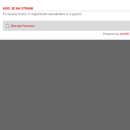
KDO JE NA STRANI
Po forumu brska: 0 registriranih uporabnikov in 2 gostov
Seznam forumov
Powered by
phpBB