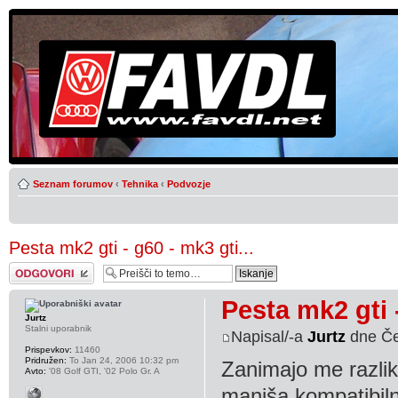
Seznam forumov
‹
Tehnika
‹
Podvozje
Pesta mk2 gti - g60 - mk3 gti...
Napiši odgovor
Pesta mk2 gti -
Jurtz
Stalni uporabnik
Napisal/-a
Jurtz
dne Če
Prispevkov:
11460
Pridružen:
To Jan 24, 2006 10:32 pm
Zanimajo me razlike
Avto:
'08 Golf GTI, '02 Polo Gr. A
manjša kompatibilno