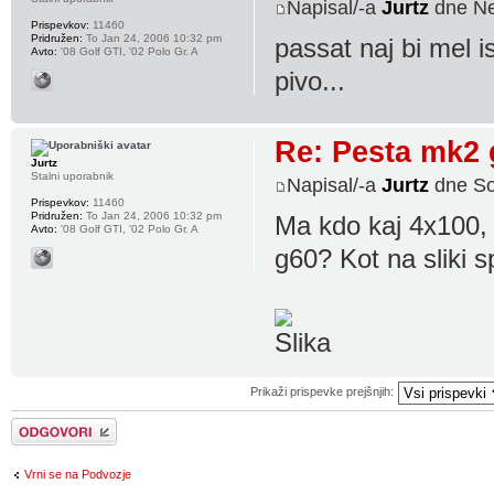
Napisal/-a
Jurtz
dne Ne
Prispevkov:
11460
Pridružen:
To Jan 24, 2006 10:32 pm
passat naj bi mel i
Avto:
'08 Golf GTI, '02 Polo Gr. A
pivo...
Re: Pesta mk2 gt
Jurtz
Stalni uporabnik
Napisal/-a
Jurtz
dne So
Prispevkov:
11460
Pridružen:
To Jan 24, 2006 10:32 pm
Ma kdo kaj 4x100, 
Avto:
'08 Golf GTI, '02 Polo Gr. A
g60? Kot na sliki s
Prikaži prispevke prejšnjih:
Napiši odgovor
Vrni se na Podvozje