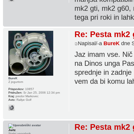
mk2 gti, mk2 g60, 
tega pri roki in la
Re: Pesta mk2 gt
Napisal/-a
BureK
dne S
Jaz imam vse. Nič 
na Dinos unga Pas
sprednje in zadnje 
BureK
vem da bi komu lah
Z jogurtom
Prispevkov:
10857
Pridružen:
Sr Jan 25, 2006 12:34 pm
Kraj:
predor Markovec
Avto:
Rallye Golf
Re: Pesta mk2 gt
Jurtz
Stalni uporabnik