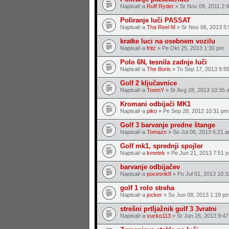
Napisal/-a
Ruff Ryder
» Sr Nov 09, 2011 2:
Poliranje luči PASSAT
Napisal/-a
Tha Reel M
» Sr Nov 06, 2013 5
kratke luci na osebnem vozilu
Napisal/-a
fritz
» Pe Okt 25, 2013 1:30 pm
Polo 6N, tesnila zadnje luči
Napisal/-a
The Boris
» To Sep 17, 2013 9:5
Golf 2 ključavnice
Napisal/-a
ToomY
» Sr Avg 28, 2013 10:35 
Kromani odbijači MK1
Napisal/-a
piko
» Pe Sep 28, 2012 10:31 pm
Golf 3 barvanje predne štange
Napisal/-a
Tomazn
» So Jul 06, 2013 6:21 
Golf mk1, sprednji spojler
Napisal/-a
kmetek
» Pe Jun 21, 2013 7:51 
barvanje odbijačev
Napisal/-a
pocesnkII
» Po Jul 01, 2013 10:
golf 1 rolo streha
Napisal/-a
jocker
» So Jun 08, 2013 1:19 p
strešni prtljažnik golf 3 3vratni
Napisal/-a
vucko113
» Sr Jun 26, 2013 9:4