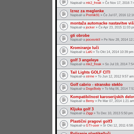
Napisal/-a
mk2_freak
» Če Nov 17, 2016 7:
Izrez za meglenke
Napisal/-a
Premik91
» Če Jul 07, 2016 12:1
montaža automacke nastavitve viš
Napisal/-a
jocker
» Če Apr 23, 2015 11:03 
gti obrobe
Napisal/-a
pocesnkII
» Pe Nov 28, 2014 12
Kromiranje luči
Napisal/-a
LaKi
» To Okt 14, 2014 10:39 pm
golf 3 angeleye
Napisal/-a
mk2_freak
» So Jul 19, 2014 7:5
Tail Lights GOLF CITI
Napisal/-a
strme
» To Jun 12, 2012 9:57 am
Golf cabrio - stransko steklo
Napisal/-a
DogsBody
» To Maj 06, 2014 7:5
Kompatibilnost karoserijskih delo
Napisal/-a
Bemy
» Pe Mar 07, 2014 1:21 a
Kljuka golf 3
Napisal/-a
Ziggi
» To Dec 10, 2013 5:50 pm
Plastični pragovi golf3
Napisal/-a
GTI-user
» Sr Okt 12, 2011 6:58
Poliranje plastike/luči