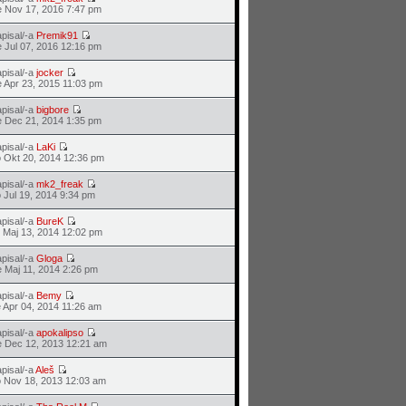
 Nov 17, 2016 7:47 pm
pisal/-a
Premik91
 Jul 07, 2016 12:16 pm
pisal/-a
jocker
 Apr 23, 2015 11:03 pm
pisal/-a
bigbore
 Dec 21, 2014 1:35 pm
pisal/-a
LaKi
 Okt 20, 2014 12:36 pm
pisal/-a
mk2_freak
 Jul 19, 2014 9:34 pm
pisal/-a
BureK
 Maj 13, 2014 12:02 pm
pisal/-a
Gloga
 Maj 11, 2014 2:26 pm
pisal/-a
Bemy
 Apr 04, 2014 11:26 am
pisal/-a
apokalipso
 Dec 12, 2013 12:21 am
pisal/-a
Aleš
 Nov 18, 2013 12:03 am