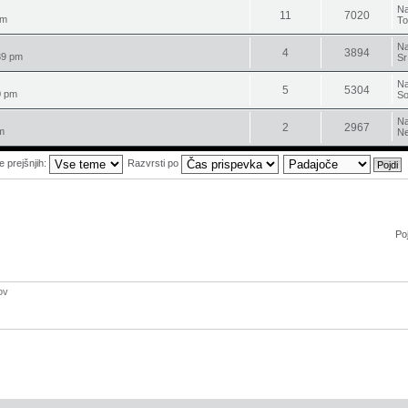
Na
11
7020
pm
To
Na
4
3894
39 pm
Sr
Na
5
5304
0 pm
So
Na
2
2967
m
Ne
e prejšnjih:
Razvrsti po
Poj
ov