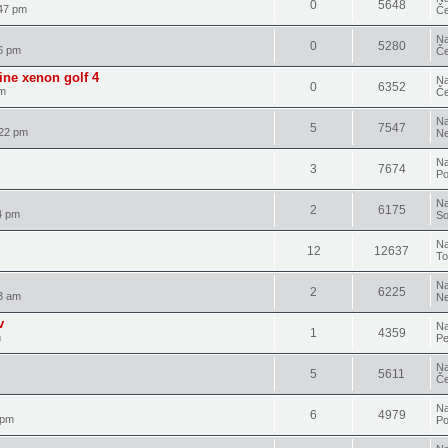
0
5648
47 pm
Če
Na
0
5280
6 pm
Če
ine xenon golf 4
Na
0
6352
pm
Če
Na
5
7547
:22 pm
Ne
Na
3
7674
Po
Na
2
6175
4 pm
So
Na
12
12637
To
Na
2
6225
3 am
Ne
v
Na
1
4359
m
Pe
Na
5
5611
Če
Na
6
4979
 pm
Po