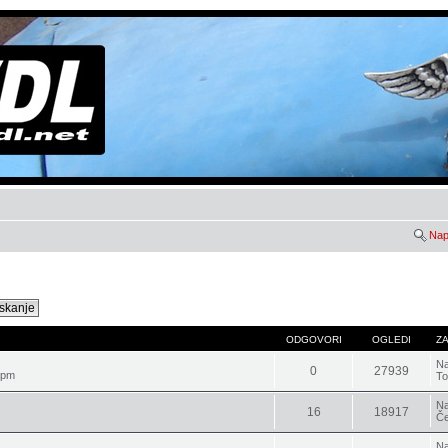
Nap
ODGOVORI
OGLEDI
Z
Na
0
27939
 pm
To
Na
16
18917
Če
Na