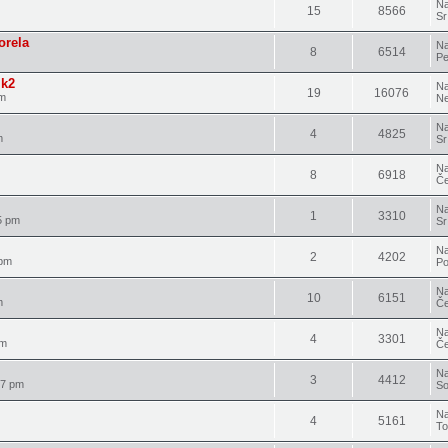
Na
15
8566
Sr
orela
Na
8
6514
Pe
mk2
Na
19
16076
pm
Ne
Na
4
4825
m
Sr
Na
8
6918
Če
Na
1
3310
5 pm
Sr
Na
2
4202
 pm
Po
Na
10
6151
m
Če
Na
4
3301
pm
Če
Na
3
4412
07 pm
So
Na
4
5161
To