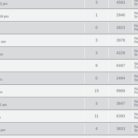
Na
3
4583
42 pm
Sr
Na
1
2846
:59 pm
Sr
Na
0
2823
Pe
Na
3
3978
5 am
Pe
Na
3
4229
am
Sr
Na
8
6487
Če
Na
0
2494
am
So
Na
15
9989
pm
Po
Na
3
3647
32 am
Po
Na
11
6393
m
Po
Na
4
3653
7 pm
Sr