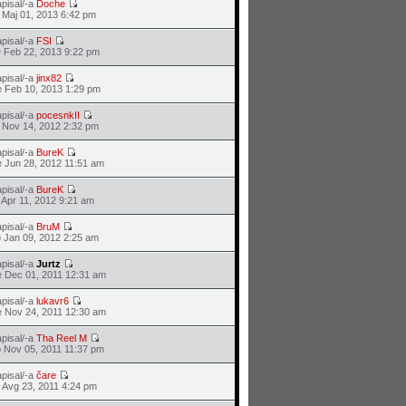
pisal/-a
Doche
 Maj 01, 2013 6:42 pm
pisal/-a
FSI
 Feb 22, 2013 9:22 pm
pisal/-a
jinx82
 Feb 10, 2013 1:29 pm
pisal/-a
pocesnkII
 Nov 14, 2012 2:32 pm
pisal/-a
BureK
 Jun 28, 2012 11:51 am
pisal/-a
BureK
 Apr 11, 2012 9:21 am
pisal/-a
BruM
 Jan 09, 2012 2:25 am
pisal/-a
Jurtz
 Dec 01, 2011 12:31 am
pisal/-a
lukavr6
 Nov 24, 2011 12:30 am
pisal/-a
Tha Reel M
 Nov 05, 2011 11:37 pm
pisal/-a
čare
 Avg 23, 2011 4:24 pm