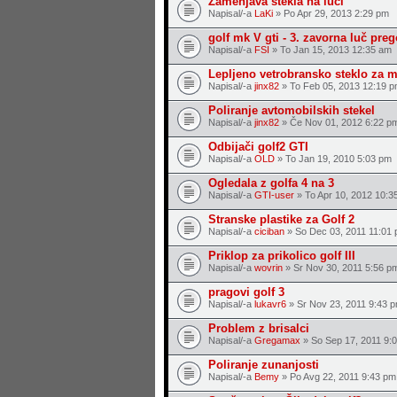
Zamenjava stekla na luči
Napisal/-a
LaKi
» Po Apr 29, 2013 2:29 pm
golf mk V gti - 3. zavorna luč preg
Napisal/-a
FSI
» To Jan 15, 2013 12:35 am
Lepljeno vetrobransko steklo za 
Napisal/-a
jinx82
» To Feb 05, 2013 12:19 
Poliranje avtomobilskih stekel
Napisal/-a
jinx82
» Če Nov 01, 2012 6:22 p
Odbijači golf2 GTI
Napisal/-a
OLD
» To Jan 19, 2010 5:03 pm
Ogledala z golfa 4 na 3
Napisal/-a
GTI-user
» To Apr 10, 2012 10:3
Stranske plastike za Golf 2
Napisal/-a
ciciban
» So Dec 03, 2011 11:01
Priklop za prikolico golf III
Napisal/-a
wovrin
» Sr Nov 30, 2011 5:56 p
pragovi golf 3
Napisal/-a
lukavr6
» Sr Nov 23, 2011 9:43 
Problem z brisalci
Napisal/-a
Gregamax
» So Sep 17, 2011 9:
Poliranje zunanjosti
Napisal/-a
Bemy
» Po Avg 22, 2011 9:43 pm