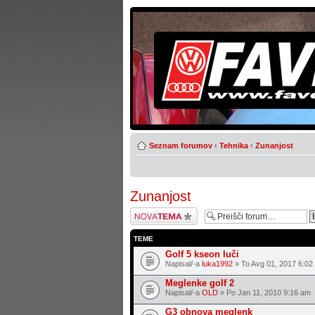
Seznam forumov
‹
Tehnika
‹
Zunanjost
Zunanjost
Napiši novo temo
TEME
Golf 5 kseon luči
Napisal/-a
luka1992
» To Avg 01, 2017 6:02
Meglenke golf 2
Napisal/-a
OLD
» Po Jan 11, 2010 9:16 am
G3 obnova meglenk