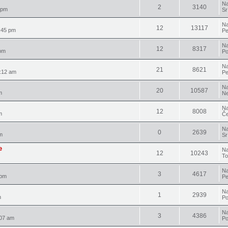
Na
2
3140
 pm
Sr
Na
12
13117
:45 pm
Pe
Na
12
8317
pm
Po
Na
21
8621
:12 am
Pe
Na
20
10587
m
Ne
Na
12
8008
m
Če
Na
0
2639
m
Sr
e
Na
12
10243
To
Na
3
4617
 pm
Pe
Na
1
2939
m
Po
Na
3
4386
:07 am
Po