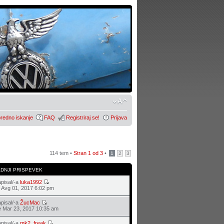
redno iskanje
FAQ
Registriraj se!
Prijava
114 tem •
Stran
1
od
3
•
1
2
3
ADNJI PRISPEVEK
pisal/-a
luka1992
 Avg 01, 2017 6:02 pm
pisal/-a
ŽucMac
 Mar 23, 2017 10:35 am
pisal/-a
mk2_freak