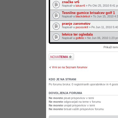
značke vr6
Napisal/-a
lukavr6
» Po Okt 25, 2010 8:41 
Tesnilne gumice brisalcev golf 1
Napisal/-a
blackdelsol
» To Jun 15, 2010 4:
pranje zarometov
Napisal/-a
pocesnkII
» Pe Jun 11, 2010 5:4
letvice ter ogledala
Napisal/-a
golfeto
» Ne Jun 06, 2010 1:23 p
Prikaži tem
Napiši novo temo
Vrni se na Seznam forumov
KDO JE NA STRANI
Po forumu brska: 0 registriranih uporabnikov in 4 gost
DOVOLJENJA FORUMA
Ne morete
pisati prispevkov v temi
Ne morete
odgovarjati na teme v forumu
Ne morete
urejati prispevkov v temi
Ne morete
brisati vaših prispevkov forumu