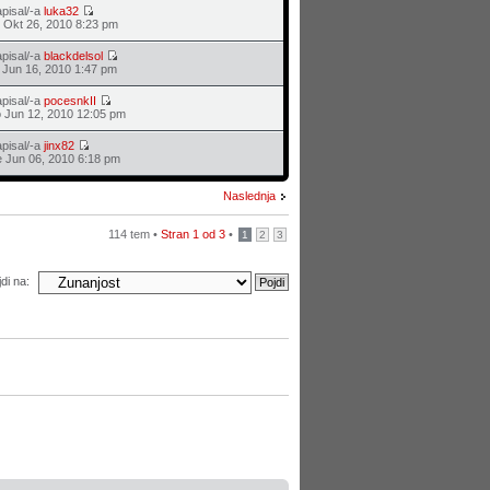
pisal/-a
luka32
 Okt 26, 2010 8:23 pm
pisal/-a
blackdelsol
 Jun 16, 2010 1:47 pm
pisal/-a
pocesnkII
 Jun 12, 2010 12:05 pm
pisal/-a
jinx82
 Jun 06, 2010 6:18 pm
Naslednja
114 tem •
Stran
1
od
3
•
1
2
3
di na: