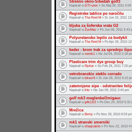
Strešno okno-Šibedah golf3
Napisal/-a
GTI-user
» So Maj 28, 2011 4:04
Registrske tablice po naročilu
Napisal/-a
Tha Reel M
» Sr Jun 15, 2011 12
kljuka za šoferska vrata G2
Napisal/-a
ŽucMac
» Po Jun 06, 2011 5:43 
Polyuretansko lepilo za bodykit
Napisal/-a
Tha Reel M
» Po Apr 26, 2010 12
keder - krom trak za sprednjo šipo
Napisal/-a
vwmk1
» Ne Jul 04, 2010 2:18 p
Plasticare trim dye group buy
Napisal/-a
Rjuhar
» So Feb 26, 2011 7:20 p
vetrobranskio steklo corrado
Napisal/-a
lukavr6
» Sr Jan 26, 2011 6:10 p
zatemnjene sipe - odstranitev folij
Napisal/-a
fritz
» Ne Jan 09, 2011 3:44 pm
golf mk3 meglenke/žmigauc
Napisal/-a
g4k12/2
» Pe Dec 24, 2010 5:32
Mrežica
Napisal/-a
Bemy
» Po Nov 29, 2010 8:03 p
mk1 stranski smerniki
Napisal/-a
shaqcabrio
» Po Nov 22, 2010 4