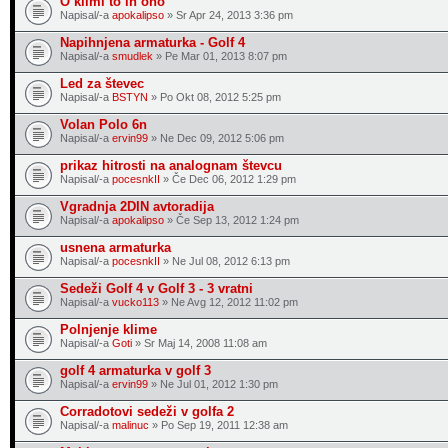
O klimi to in ono
Napisal/-a
apokalipso
» Sr Apr 24, 2013 3:36 pm
Napihnjena armaturka - Golf 4
Napisal/-a
smudlek
» Pe Mar 01, 2013 8:07 pm
Led za števec
Napisal/-a
BSTYN
» Po Okt 08, 2012 5:25 pm
Volan Polo 6n
Napisal/-a
ervin99
» Ne Dec 09, 2012 5:06 pm
prikaz hitrosti na analognam števcu
Napisal/-a
pocesnkII
» Če Dec 06, 2012 1:29 pm
Vgradnja 2DIN avtoradija
Napisal/-a
apokalipso
» Če Sep 13, 2012 1:24 pm
usnena armaturka
Napisal/-a
pocesnkII
» Ne Jul 08, 2012 6:13 pm
Sedeži Golf 4 v Golf 3 - 3 vratni
Napisal/-a
vucko113
» Ne Avg 12, 2012 11:02 pm
Polnjenje klime
Napisal/-a
Goti
» Sr Maj 14, 2008 11:08 am
golf 4 armaturka v golf 3
Napisal/-a
ervin99
» Ne Jul 01, 2012 1:30 pm
Corradotovi sedeži v golfa 2
Napisal/-a
malinuc
» Po Sep 19, 2011 12:38 am