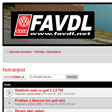
Seznam forumov
‹
Tehnika
‹
Notranjost
Notranjost
Napiši novo temo
TEME
Hladilnik vode za golf 2 1.9 TDI
Napisal/-a
jurescania
» Pe Jan 20, 2017 12:29 pm
Problem s števcem km golf mk1
Napisal/-a
ZIGA_1991
» Po Avg 15, 2016 1:52 pm
Recaro stari sedezi