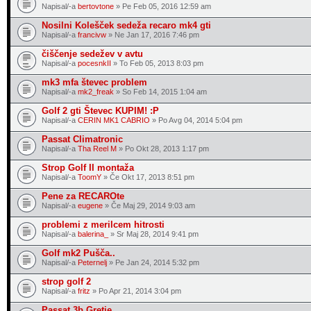
Napisal/-a
bertovtone
» Pe Feb 05, 2016 12:59 am
Nosilni Kolešček sedeža recaro mk4 gti
Napisal/-a
francivw
» Ne Jan 17, 2016 7:46 pm
čiščenje sedežev v avtu
Napisal/-a
pocesnkII
» To Feb 05, 2013 8:03 pm
mk3 mfa števec problem
Napisal/-a
mk2_freak
» So Feb 14, 2015 1:04 am
Golf 2 gti Števec KUPIM! :P
Napisal/-a
CERIN MK1 CABRIO
» Po Avg 04, 2014 5:04 pm
Passat Climatronic
Napisal/-a
Tha Reel M
» Po Okt 28, 2013 1:17 pm
Strop Golf II montaža
Napisal/-a
ToomY
» Če Okt 17, 2013 8:51 pm
Pene za RECAROte
Napisal/-a
eugene
» Če Maj 29, 2014 9:03 am
problemi z merilcem hitrosti
Napisal/-a
balerina_
» Sr Maj 28, 2014 9:41 pm
Golf mk2 Pušča..
Napisal/-a
Peternelj
» Pe Jan 24, 2014 5:32 pm
strop golf 2
Napisal/-a
fritz
» Po Apr 21, 2014 3:04 pm
Passat 3b Gretje