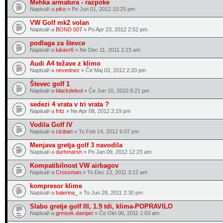
Mehka armatura - razpoke
Napisal/-a
piko
» Pe Jun 01, 2012 10:25 pm
VW Golf mk2 volan
Napisal/-a
BOND 007
» Po Apr 23, 2012 2:52 pm
podlaga za števce
Napisal/-a
lukavr6
» Ne Dec 11, 2011 1:23 am
Audi A4 težave z klimo
Napisal/-a
nevednez
» Če Maj 03, 2012 2:20 pm
Števec golf 1
Napisal/-a
blackdelsol
» Če Jun 10, 2010 8:21 pm
sedezi 4 vrata v tri vrata ?
Napisal/-a
fritz
» Ne Apr 08, 2012 2:19 pm
Vodila Golf IV
Napisal/-a
ciciban
» To Feb 14, 2012 6:07 pm
Menjava gretja golf 3 navodila
Napisal/-a
durhmarsh
» Po Jan 09, 2012 12:23 am
Kompatibilnost VW airbagov
Napisal/-a
Crossman
» To Dec 13, 2011 3:12 am
kompresor klime
Napisal/-a
balerina_
» To Jun 28, 2011 2:30 pm
Slabo gretje golf III, 1.9 tdi, klima-POPRAVILO
Napisal/-a
grmsek.damjan
» Če Okt 06, 2011 1:03 am