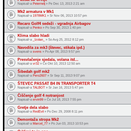
Napisal/-a
Peternelj
» Pe Dec 13, 2013 2:21 am
Mk2 armatura v Mk1
Napisal/-a
1978MK1
» Sr Nov 06, 2013 10:57 pm
Recaro Golf4 sedeži - vgradnja Airbagov
Napisal/-a
Penko
» Po Sep 30, 2013 1:40 pm
Klima slabo hladi
Napisal/-a
_Izolan_
» So Avg 25, 2012 8:12 pm
Navodila za mk3 (števec, stikala ipd.)
Napisal/-a
svens
» Po Apr 08, 2013 9:57 pm
Presvlačenje sjedala, volana itd...
Napisal/-a
vr32
» Če Okt 10, 2013 12:50 am
Šibedah golf mk2
Napisal/-a
Pero2607
» Sr Sep 11, 2013 9:07 pm
ŠTEVEC PASSAT B4 IN TRANSPORTER T4
Napisal/-a
TALBOT
» Sr Jan 16, 2013 5:47 pm
Čiščenje golf 4 notranjost
Napisal/-a
ervin99
» Če Jul 18, 2013 7:55 pm
Gretje dela slabo
Napisal/-a
RedEvil
» Po Dec 29, 2008 8:11 pm
Demontaža stropa Mk2
Napisal/-a
Marcel_77
» Po Jun 03, 2013 10:53 pm