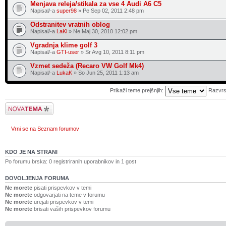
Menjava releja/stikala za vse 4 Audi A6 C5
Napisal/-a
super98
» Pe Sep 02, 2011 2:48 pm
Odstranitev vratnih oblog
Napisal/-a
LaKi
» Ne Maj 30, 2010 12:02 pm
Vgradnja klime golf 3
Napisal/-a
GTI-user
» Sr Avg 10, 2011 8:11 pm
Vzmet sedeža (Recaro VW Golf Mk4)
Napisal/-a
LukaK
» So Jun 25, 2011 1:13 am
Prikaži teme prejšnjih:
Razvrs
Napiši novo temo
Vrni se na Seznam forumov
KDO JE NA STRANI
Po forumu brska: 0 registriranih uporabnikov in 1 gost
DOVOLJENJA FORUMA
Ne morete
pisati prispevkov v temi
Ne morete
odgovarjati na teme v forumu
Ne morete
urejati prispevkov v temi
Ne morete
brisati vaših prispevkov forumu