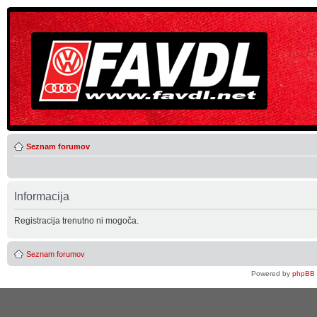
Seznam forumov
Informacija
Registracija trenutno ni mogoča.
Seznam forumov
Powered by
phpBB