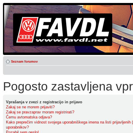
Seznam forumov
Pogosto zastavljena vp
Vprašanja v zvezi z registracijo in prijavo
Zakaj se ne morem prijaviti?
Zakaj se pravzaprav moram registrirati?
Čemu avtomatska odjava?
Kako preprečim vidnost svojega uporabniškega imena na listi prijavljenih (
uporabnikov?
Pozabil sem geslo!