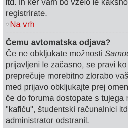
itd. in ker vam bo vzelo le kakšno
registrirate.
Na vrh
Čemu avtomatska odjava?
Če ne obkljukate možnosti
Samod
prijavljeni le začasno, se pravi k
preprečuje morebitno zlorabo vašeg
med prijavo obkljukajte prej om
če do foruma dostopate s tujega r
"kafiču", študentski računalnici it
administrator odstranil.