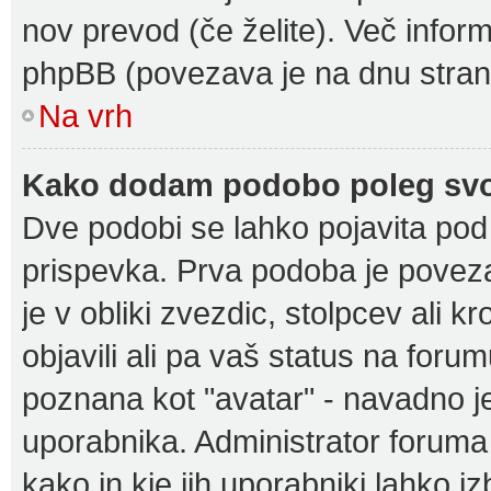
nov prevod (če želite). Več inform
phpBB (povezava je na dnu strani
Na vrh
Kako dodam podobo poleg svo
Dve podobi se lahko pojavita p
prispevka. Prva podoba je povez
je v obliki zvezdic, stolpcev ali k
objavili ali pa vaš status na foru
poznana kot "avatar" - navadno 
uporabnika. Administrator foruma je
kako in kje jih uporabniki lahko i