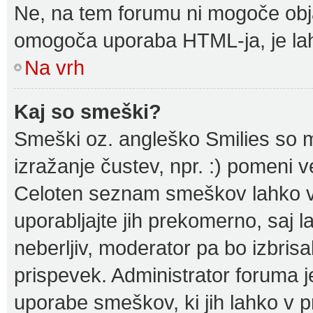
Ne, na tem forumu ni mogoče obja
omogoča uporaba HTML-ja, je l
Na vrh
Kaj so smeški?
Smeški oz. angleško Smilies so m
izražanje čustev, npr. :) pomeni 
Celoten seznam smeškov lahko vid
uporabljajte jih prekomerno, saj 
neberljiv, moderator pa bo izbris
prispevek. Administrator foruma j
uporabe smeškov, ki jih lahko v p