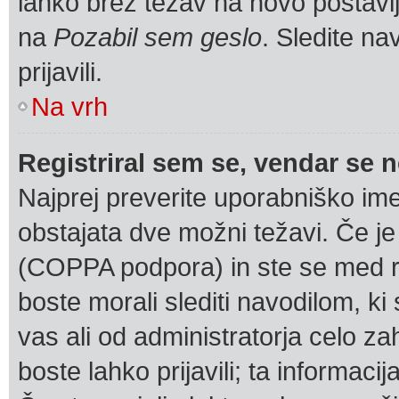
lahko brez težav na novo postavlje
na
Pozabil sem geslo
. Sledite n
prijavili.
Na vrh
Registriral sem se, vendar se n
Najprej preverite uporabniško ime
obstajata dve možni težavi. Če 
(COPPA podpora) in ste se med reg
boste morali slediti navodilom, ki 
vas ali od administratorja celo za
boste lahko prijavili; ta informaci