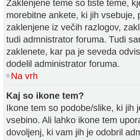
Zaklenjene teme so tiste teme, kj
morebitne ankete, ki jih vsebuje
zaklenjene iz večih razlogov, zak
tudi admnistrator foruma. Tudi s
zaklenete, kar pa je seveda odvisn
dodelil administrator foruma.
Na vrh
Kaj so ikone tem?
Ikone tem so podobe/slike, ki jih 
vsebino. Ali lahko ikone tem upora
dovoljenj, ki vam jih je odobril ad