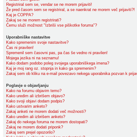
Registriral sem se, vendar se ne morem prijaviti!
Že pred časom sem se registriral, a se naenkrat ne morem več prijaviti?!
Kaj je COPPA?
Zakaj se ne morem registrirati?
Čemu služi možnost "Izbriši vse piškotke foruma"?
Uporabniške nastavitve
Kako spremenim svoje nastavitve?
Čas ni pravilen!
Spremenil sem časovni pas, pa čas še vedno ni pravilen!
Mojega jezika ni na seznamu!
Kako dodam podobo poleg svojega uporabniškega imena?
Kaj je moj rang oz. stopnja in kako ga spremenim?
Zakaj sem ob kliku na e-mail povezavo nekega uporabnika pozvan k prija
Poglavje o objavljanju
Kako na forumu objavim temo?
Kako uredim ali izbrišem objavo?
Kako svoji objavi dodam podpis?
Kako ustvarim anketo?
Zakaj anketi ne morem dodati več možnosti?
Kako uredim ali izbrišem anketo?
Zakaj do nekega foruma ne morem dostopati?
Zakaj ne morem dodati priponk?
Zakaj sem prejel opozorilo?